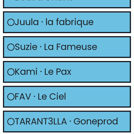
Juula · la fabrique
Suzie · La Fameuse
Kami · Le Pax
FAV · Le Ciel
TARANT3LLA · Goneprod